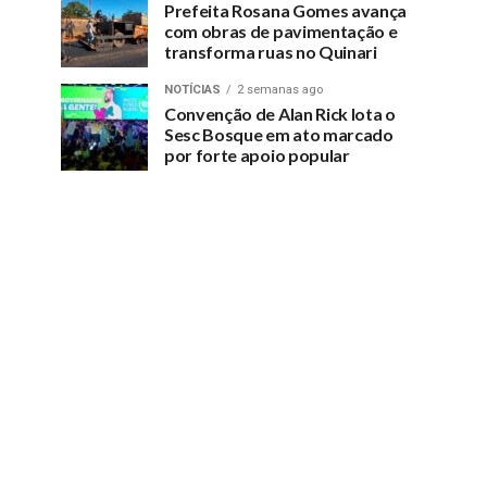
Prefeita Rosana Gomes avança
com obras de pavimentação e
transforma ruas no Quinari
NOTÍCIAS
2 semanas ago
Convenção de Alan Rick lota o
Sesc Bosque em ato marcado
por forte apoio popular