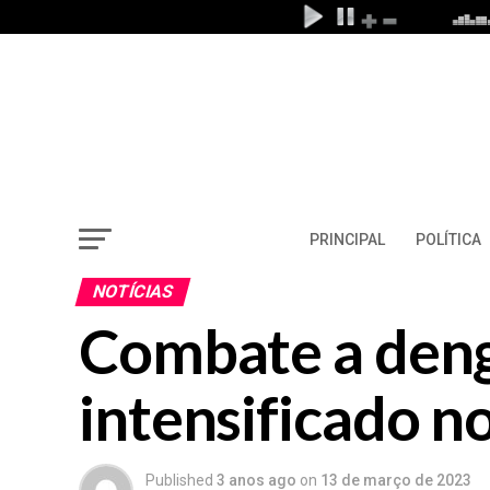
PRINCIPAL
POLÍTICA
NOTÍCIAS
Combate a deng
intensificado n
Published
3 anos ago
on
13 de março de 2023