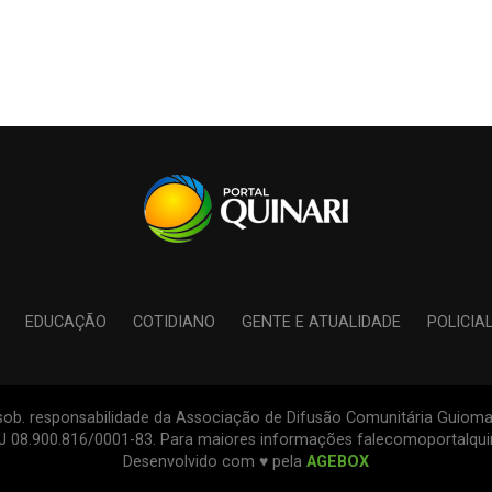
EDUCAÇÃO
COTIDIANO
GENTE E ATUALIDADE
POLICIA
s sob. responsabilidade da Associação de Difusão Comunitária Guiomar
PJ 08.900.816/0001-83. Para maiores informações falecomoportalqu
Desenvolvido com ♥ pela
AGEBOX