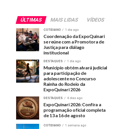
ÚLTIMAS
MAIS LIDAS
VÍDEOS
COTIDIANO
1 dia ago
Coordenação da ExpoQuinari
se reúne com a Promotora de
Justiça para diálago
institucional
DESTAQUES
1 dia ago
Município obtém alvará judicial
para participação de
adolescente no Concurso
Rainha do Rodeio da
ExpoQuinari 2026
DESTAQUES
4 dias ago
ExpoQuinari 2026: Confira a
programação oficial completa
de 13 a 16 de agosto
COTIDIANO
1 semana ago