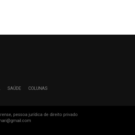
L
SAÚDE
COLUNAS
ense, pessoa jurídica de direito privado
inari@gmail.com