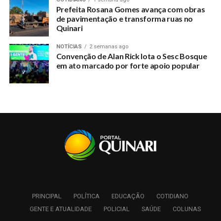
Prefeita Rosana Gomes avança com obras
de pavimentação e transforma ruas no
Quinari
NOTÍCIAS
2 semanas ago
Convenção de Alan Rick lota o Sesc Bosque
em ato marcado por forte apoio popular
PRINCIPAL
POLÍTICA
EDUCAÇÃO
COTIDIANO
GENTE E ATUALIDADE
POLICIAL
SAÚDE
COLUNAS