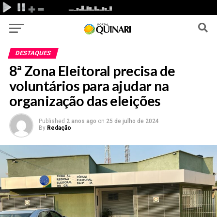
DESTAQUES
8ª Zona Eleitoral precisa de
voluntários para ajudar na
organização das eleições
Published
2 anos ago
on
25 de julho de 2024
By
Redação