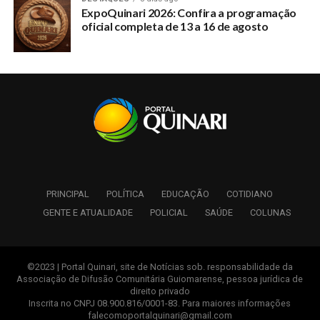
ExpoQuinari 2026: Confira a programação
oficial completa de 13 a 16 de agosto
PRINCIPAL
POLÍTICA
EDUCAÇÃO
COTIDIANO
GENTE E ATUALIDADE
POLICIAL
SAÚDE
COLUNAS
©2023 | Portal Quinari, site de Notícias sob. responsabilidade da
Associação de Difusão Comunitária Guiomarense, pessoa jurídica de
direito privado
Inscrita no CNPJ 08.900.816/0001-83. Para maiores informações
falecomoportalquinari@gmail.com