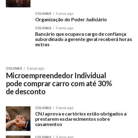
COLUNAS
5 anos ago
Organização do Poder Judiciário
COLUNAS
5 anos ago
Bancário que ocupava cargo de confiança
subordinado a gerente geral receberá horas
extras
COLUNAS
5 anos ago
Microempreendedor Individual
pode comprar carro com até 30%
de desconto
COLUNAS
5 anos ago
CNJ aprova e cartórios estão obrigados a
prestarem esclarecimentos sobre
casamentos
COLUNAS
5 anos ago