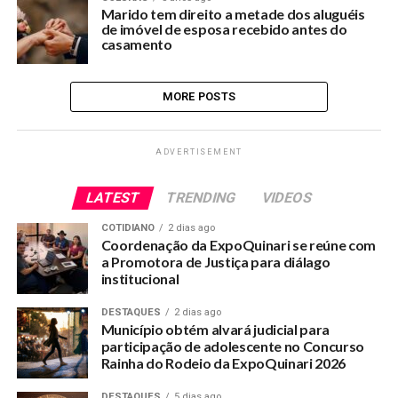
Marido tem direito a metade dos aluguéis
de imóvel de esposa recebido antes do
casamento
MORE POSTS
ADVERTISEMENT
LATEST
TRENDING
VIDEOS
COTIDIANO
2 dias ago
Coordenação da ExpoQuinari se reúne com
a Promotora de Justiça para diálago
institucional
DESTAQUES
2 dias ago
Município obtém alvará judicial para
participação de adolescente no Concurso
Rainha do Rodeio da ExpoQuinari 2026
DESTAQUES
5 dias ago