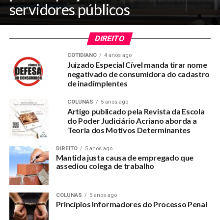
servidores públicos
DIREITO
COTIDIANO
4 anos ago
Juizado Especial Cível manda tirar nome
negativado de consumidora do cadastro
de inadimplentes
COLUNAS
5 anos ago
Artigo publicado pela Revista da Escola
do Poder Judiciário Acriano aborda a
Teoria dos Motivos Determinantes
DIREITO
5 anos ago
Mantida justa causa de empregado que
assediou colega de trabalho
COLUNAS
5 anos ago
Princípios Informadores do Processo Penal