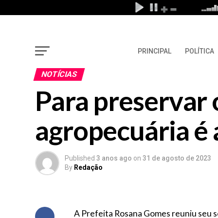
PRINCIPAL
POLÍTICA
NOTÍCIAS
Para preservar o
agropecuária é 
Published
3 anos ago
on
31 de agosto de 2023
By
Redação
A Prefeita Rosana Gomes reuniu seu se