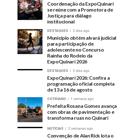
Coordenação da ExpoQuinari
se reúne com a Promotora de
Justiça para diálago
institucional
DESTAQUES
2 dias ago
Município obtém alvará judicial
para participação de
adolescente no Concurso
Rainha do Rodeio da
ExpoQuinari 2026
DESTAQUES
5 dias ago
ExpoQuinari 2026: Confira a
programação oficial completa
de 13 a 16 de agosto
COTIDIANO
1 semana ago
Prefeita Rosana Gomes avança
com obras de pavimentação e
transforma ruas no Quinari
NOTÍCIAS
2 semanas ago
Convenção de Alan Rick lota o