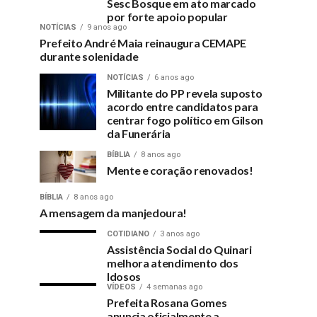
Sesc Bosque em ato marcado
por forte apoio popular
NOTÍCIAS
9 anos ago
Prefeito André Maia reinaugura CEMAPE
durante solenidade
NOTÍCIAS
6 anos ago
Militante do PP revela suposto
acordo entre candidatos para
centrar fogo político em Gilson
da Funerária
BÍBLIA
8 anos ago
Mente e coração renovados!
BÍBLIA
8 anos ago
A mensagem da manjedoura!
COTIDIANO
3 anos ago
Assistência Social do Quinari
melhora atendimento dos
Idosos
VÍDEOS
4 semanas ago
Prefeita Rosana Gomes
anuncia oficialmente a