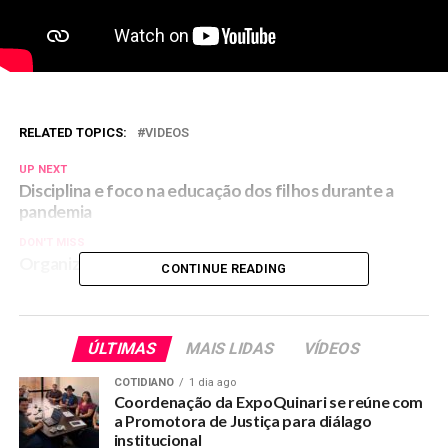
RELATED TOPICS:
VIDEOS
UP NEXT
Disciplina e foco na educação dos filhos durante a
pandemia
DON'T MISS
Organização do Poder Judiciário
CONTINUE READING
ÚLTIMAS
MAIS LIDAS
VÍDEOS
COTIDIANO
1 dia ago
Coordenação da ExpoQuinari se reúne com
a Promotora de Justiça para diálago
institucional