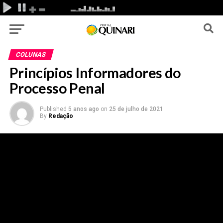
COLUNAS
Princípios Informadores do
Processo Penal
Published
5 anos ago
on
25 de julho de 2021
By
Redação