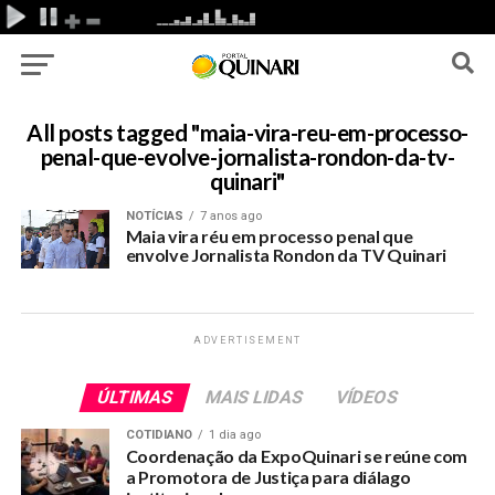
All posts tagged "maia-vira-reu-em-processo-
penal-que-evolve-jornalista-rondon-da-tv-
quinari"
NOTÍCIAS
7 anos ago
Maia vira réu em processo penal que
envolve Jornalista Rondon da TV Quinari
ADVERTISEMENT
ÚLTIMAS
MAIS LIDAS
VÍDEOS
COTIDIANO
1 dia ago
Coordenação da ExpoQuinari se reúne com
a Promotora de Justiça para diálago