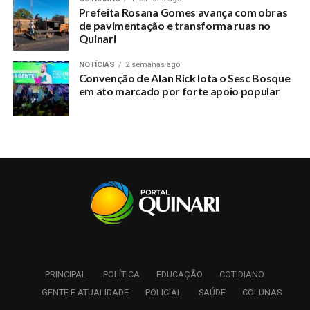
Prefeita Rosana Gomes avança com obras
de pavimentação e transforma ruas no
Quinari
NOTÍCIAS
2 semanas ago
Convenção de Alan Rick lota o Sesc Bosque
em ato marcado por forte apoio popular
PRINCIPAL
POLÍTICA
EDUCAÇÃO
COTIDIANO
GENTE E ATUALIDADE
POLICIAL
SAÚDE
COLUNAS