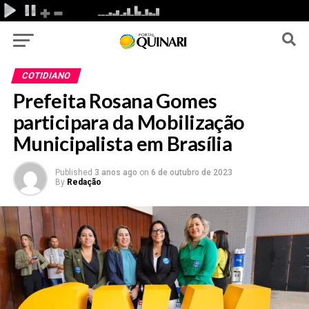
COTIDIANO
Prefeita Rosana Gomes
participara da Mobilização
Municipalista em Brasília
Published
3 anos ago
on
6 de outubro de 2023
By
Redação