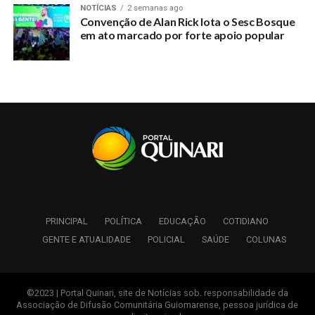
NOTÍCIAS
2 semanas ago
Convenção de Alan Rick lota o Sesc Bosque
em ato marcado por forte apoio popular
RELATED TOPICS:
UP NEXT
Manutenção da Rede Elétrica Leva Mais Segurança
para Moradores da Zona Rural do Quinari
DON'T MISS
Educação do Quinari passou por Avaliação
Diagnóstica 2025
PRINCIPAL
POLÍTICA
EDUCAÇÃO
COTIDIANO
GENTE E ATUALIDADE
POLICIAL
SAÚDE
COLUNAS
©2023 | Portal Quinari, site de Notícias sob. responsabilidade da
Associação de Difusão Comunitária Guiomarense, pessoa jurídica de