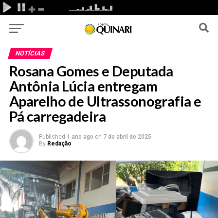
NOTÍCIAS
Rosana Gomes e Deputada
Antônia Lúcia entregam
Aparelho de Ultrassonografia e
Pá carregadeira
Published
1 ano ago
on
7 de abril de 2025
By
Redação