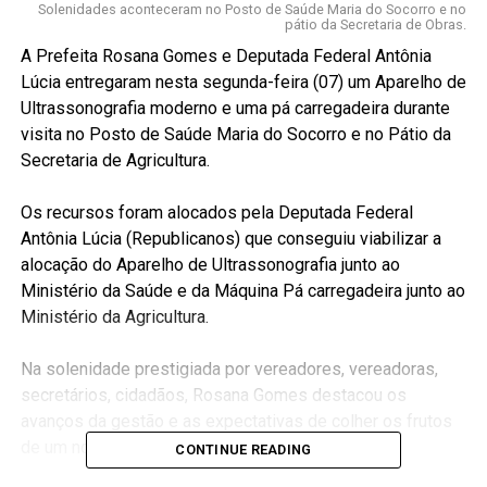
Solenidades aconteceram no Posto de Saúde Maria do Socorro e no
pátio da Secretaria de Obras.
A Prefeita Rosana Gomes e Deputada Federal Antônia
Lúcia entregaram nesta segunda-feira (07) um Aparelho de
Ultrassonografia moderno e uma pá carregadeira durante
visita no Posto de Saúde Maria do Socorro e no Pátio da
Secretaria de Agricultura.
Os recursos foram alocados pela Deputada Federal
Antônia Lúcia (Republicanos) que conseguiu viabilizar a
alocação do Aparelho de Ultrassonografia junto ao
Ministério da Saúde e da Máquina Pá carregadeira junto ao
Ministério da Agricultura.
Na solenidade prestigiada por vereadores, vereadoras,
secretários, cidadãos, Rosana Gomes destacou os
avanços da gestão e as expectativas de colher os frutos
de um novo mandato.
CONTINUE READING