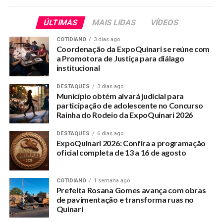
A Deputada Federal Antônia Lúcia destacou seu
compromisso com o Quinari, sua terra natal, que receberá
ÚLTIMAS
MAIS LIDAS
VÍDEOS
segundo ela mais investimentos.
COTIDIANO
3 dias ago
Coordenação da ExpoQuinari se reúne com
a Promotora de Justiça para diálago
institucional
DESTAQUES
3 dias ago
Município obtém alvará judicial para
participação de adolescente no Concurso
Rainha do Rodeio da ExpoQuinari 2026
DESTAQUES
6 dias ago
ExpoQuinari 2026: Confira a programação
oficial completa de 13 a 16 de agosto
COTIDIANO
1 semana ago
Prefeita Rosana Gomes avança com obras
Pá carregadeira será usada em
Equipamento de Ultrassonografia
de pavimentação e transforma ruas no
serviços da Municipaldiade
vai servir no atendimento de
Quinari
Mulheres e Homens