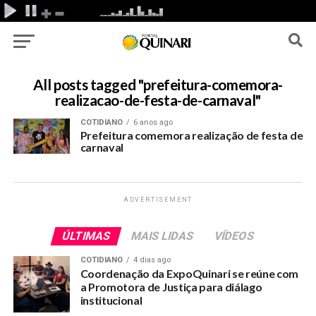
All posts tagged "prefeitura-comemora-
realizacao-de-festa-de-carnaval"
COTIDIANO
6 anos ago
Prefeitura comemora realização de festa de
carnaval
ADVERTISEMENT
ÚLTIMAS
MAIS LIDAS
VÍDEOS
COTIDIANO
4 dias ago
Coordenação da ExpoQuinari se reúne com
a Promotora de Justiça para diálago
institucional