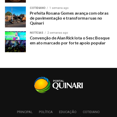
UP NEXT
Em dia de recebimento ou não de denúncia, aliados de
COTIDIANO
1 semana ago
Prefeita Rosana Gomes avança com obras
André Maia vão ao TJAC
de pavimentação e transforma ruas no
DON'T MISS
Quinari
Prefeito quer contenção e parque nas margens do
Igarapé Judia
NOTÍCIAS
2 semanas ago
Convenção de Alan Rick lota o Sesc Bosque
em ato marcado por forte apoio popular
PRINCIPAL
POLÍTICA
EDUCAÇÃO
COTIDIANO