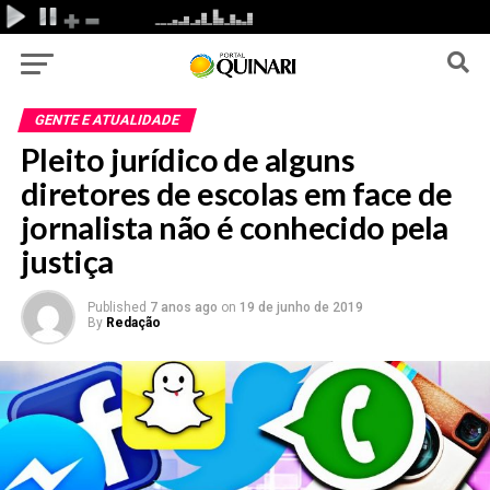
GENTE E ATUALIDADE
Pleito jurídico de alguns
diretores de escolas em face de
jornalista não é conhecido pela
justiça
Published
7 anos ago
on
19 de junho de 2019
By
Redação