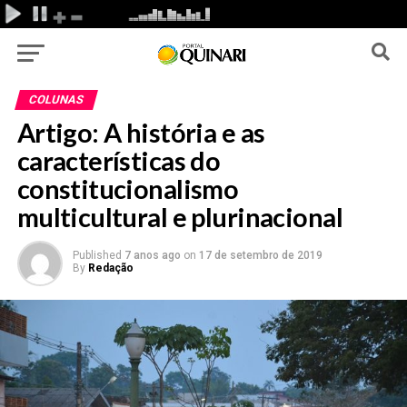
COLUNAS
Artigo: A história e as
características do
constitucionalismo
multicultural e plurinacional
Published
7 anos ago
on
17 de setembro de 2019
By
Redação