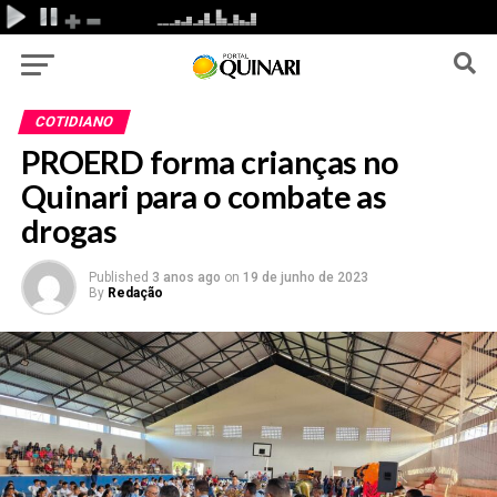
COTIDIANO
PROERD forma crianças no
Quinari para o combate as
drogas
Published
3 anos ago
on
19 de junho de 2023
By
Redação