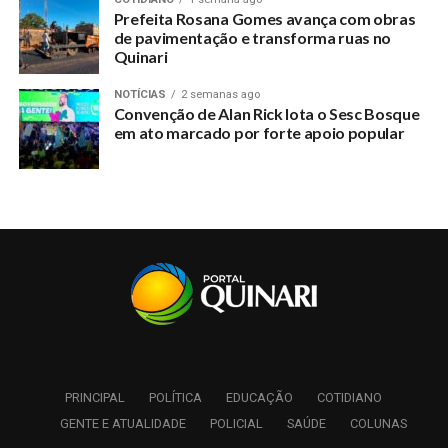
crescimento e desenvolvimento do Quinari
Prefeita Rosana Gomes avança com obras
de pavimentação e transforma ruas no
Quinari
NOTÍCIAS
2 semanas ago
Convenção de Alan Rick lota o Sesc Bosque
em ato marcado por forte apoio popular
PRINCIPAL
POLÍTICA
EDUCAÇÃO
COTIDIANO
GENTE E ATUALIDADE
POLICIAL
SAÚDE
COLUNAS