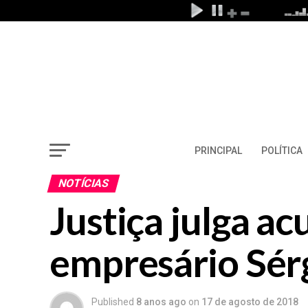
PRINCIPAL
POLÍTICA
NOTÍCIAS
Justiça julga a
empresário Sé
Published
8 anos ago
on
17 de agosto de 2018