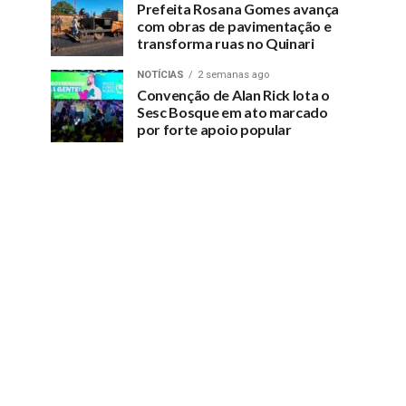
Prefeita Rosana Gomes avança
com obras de pavimentação e
transforma ruas no Quinari
NOTÍCIAS
2 semanas ago
Convenção de Alan Rick lota o
Sesc Bosque em ato marcado
por forte apoio popular