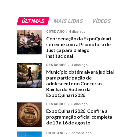
ÚLTIMAS
MAIS LIDAS
VÍDEOS
COTIDIANO
4 dias ago
Coordenação da ExpoQuinari
se reúne com a Promotora de
Justiça para diálago
institucional
DESTAQUES
4 dias ago
Município obtém alvará judicial
para participação de
adolescente no Concurso
Rainha do Rodeio da
ExpoQuinari 2026
DESTAQUES
6 dias ago
ExpoQuinari 2026: Confira a
programação oficial completa
de 13 a 16 de agosto
COTIDIANO
1 semana ago