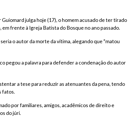
 Guiomard julga hoje (17), o homem acusado de ter tirado
 em frente à Igreja Batista do Bosque no ano passado.
 seria o autor da morte da vítima, alegando que “matou
blico pegou a palavra para defender a condenação do autor
stentar a tese para reduzir as atenuantes da pena, tendo
 fatos.
omado por familiares, amigos, acadêmicos de direito e
s do júri.