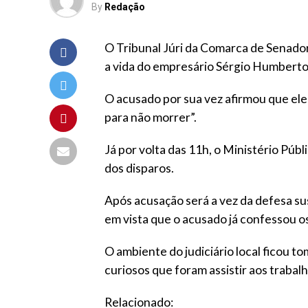
By
Redação
O Tribunal Júri da Comarca de Senador
a vida do empresário Sérgio Humberto,
O acusado por sua vez afirmou que ele
para não morrer”.
Já por volta das 11h, o Ministério Pú
dos disparos.
Após acusação será a vez da defesa su
em vista que o acusado já confessou os
O ambiente do judiciário local ficou t
curiosos que foram assistir aos trabalho
Relacionado: