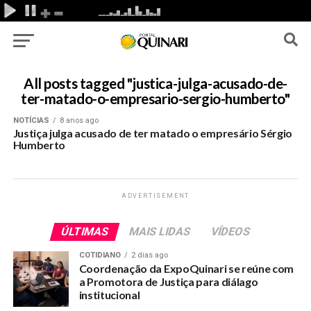
All posts tagged "justica-julga-acusado-de-
ter-matado-o-empresario-sergio-humberto"
NOTÍCIAS
8 anos ago
Justiça julga acusado de ter matado o empresário Sérgio
Humberto
ADVERTISEMENT
ÚLTIMAS
MAIS LIDAS
VÍDEOS
COTIDIANO
2 dias ago
Coordenação da ExpoQuinari se reúne com
a Promotora de Justiça para diálago
institucional