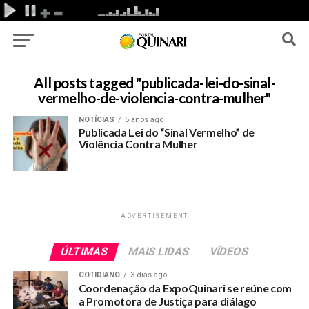
All posts tagged "publicada-lei-do-sinal-
vermelho-de-violencia-contra-mulher"
NOTÍCIAS
5 anos ago
Publicada Lei do “Sinal Vermelho” de
Violência Contra Mulher
ADVERTISEMENT
ÚLTIMAS
MAIS LIDAS
VÍDEOS
COTIDIANO
3 dias ago
Coordenação da ExpoQuinari se reúne com
a Promotora de Justiça para diálago