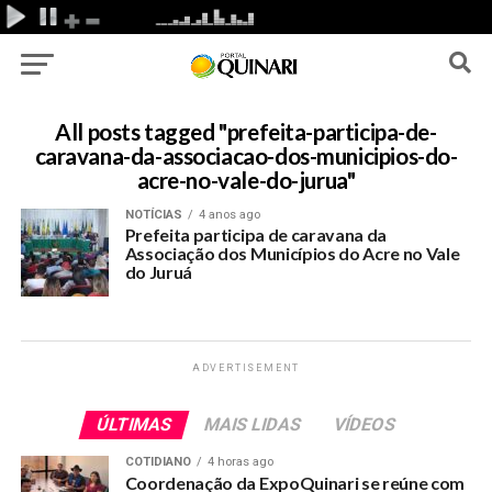
All posts tagged "prefeita-participa-de-
caravana-da-associacao-dos-municipios-do-
acre-no-vale-do-jurua"
NOTÍCIAS
4 anos ago
Prefeita participa de caravana da
Associação dos Municípios do Acre no Vale
do Juruá
ADVERTISEMENT
ÚLTIMAS
MAIS LIDAS
VÍDEOS
COTIDIANO
4 horas ago
Coordenação da ExpoQuinari se reúne com