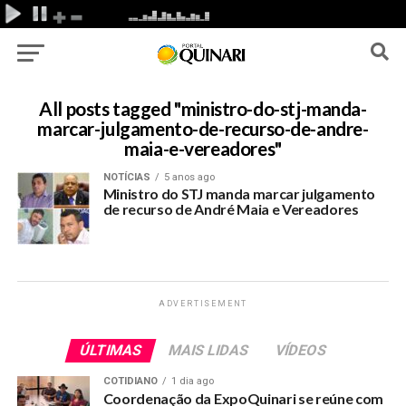
All posts tagged "ministro-do-stj-manda-
marcar-julgamento-de-recurso-de-andre-
maia-e-vereadores"
NOTÍCIAS
5 anos ago
Ministro do STJ manda marcar julgamento
de recurso de André Maia e Vereadores
ADVERTISEMENT
ÚLTIMAS
MAIS LIDAS
VÍDEOS
COTIDIANO
1 dia ago
Coordenação da ExpoQuinari se reúne com