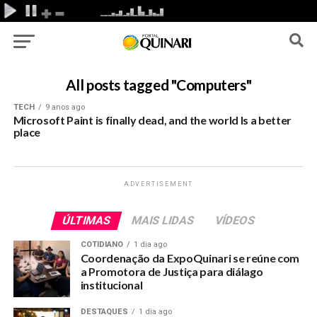
All posts tagged "Computers"
TECH
9 anos ago
Microsoft Paint is finally dead, and the world Is a better
place
ADVERTISEMENT
ÚLTIMAS
MAIS LIDAS
VÍDEOS
COTIDIANO
1 dia ago
Coordenação da ExpoQuinari se reúne com
a Promotora de Justiça para diálago
institucional
DESTAQUES
1 dia ago