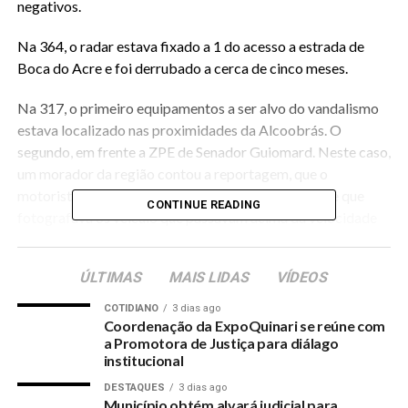
negativos.
Na 364, o radar estava fixado a 1 do acesso a estrada de
Boca do Acre e foi derrubado a cerca de cinco meses.
Na 317, o primeiro equipamentos a ser alvo do vandalismo
estava localizado nas proximidades da Alcoobrás. O
segundo, em frente a ZPE de Senador Guiomard. Neste caso,
um morador da região contou a reportagem, que o
motorista de um caminhão deu ré e derrubou a torre que
CONTINUE READING
fotografava os veículo que passavam acima da velocidade
permitida, que é de 50 km/h.
ÚLTIMAS
MAIS LIDAS
VÍDEOS
Um segundo motorista, também em um caminhão, relatou o
morador, tentou derrubar a torre do painel que mostra a
COTIDIANO
3 dias ago
velocidade desenvolvida pelo veículo ao passar no local.
Coordenação da ExpoQuinari se reúne com
a Promotora de Justiça para diálago
Apesar do impacto, o equipamento não caiu, mas ficou
institucional
danificado.
DESTAQUES
3 dias ago
Município obtém alvará judicial para
Para piorar a situação, o contrato com a empresa que dava