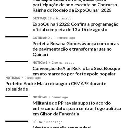
participação de adolescente no Concurso
manutenção nos radares acabou e uma licitação aberta em
Rainha do Rodeio da ExpoQuinari 2026
Brasília para reimplantar o serviço se arrasta na justiça por
DESTAQUES
6 dias ago
causa de disputa entre as empresas participantes do
ExpoQuinari 2026: Confira a programação
certame.
oficial completa de 13 a 16 de agosto
COTIDIANO
1 semana ago
Prefeita Rosana Gomes avança com obras
RELATED TOPICS:
de pavimentação e transforma ruas no
RODOVIAS-DO-ACRE-FICAM-SEM-RADARES-DE-
Quinari
MONITORAMENTO-DEVIDO-MULTAS-ABUSIVAS
NOTÍCIAS
2 semanas ago
UP NEXT
Convenção de Alan Rick lota o Sesc Bosque
Quinari poderá implantar unidade da defesa civil
em ato marcado por forte apoio popular
NOTÍCIAS
9 anos ago
DON'T MISS
Prefeito André Maia reinaugura CEMAPE durante
Secretaria Municipal de Educação chama crianças,
solenidade
adolescentes, jovens e adultos para escola
NOTÍCIAS
6 anos ago
Militante do PP revela suposto acordo
entre candidatos para centrar fogo político
em Gilson da Funerária
BÍBLIA
8 anos ago
Mente e coração renovados!