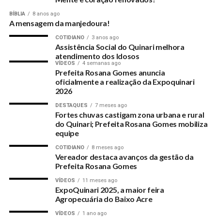
BÍBLIA
8 anos ago
A mensagem da manjedoura!
COTIDIANO
3 anos ago
Assistência Social do Quinari melhora
atendimento dos Idosos
VÍDEOS
4 semanas ago
Prefeita Rosana Gomes anuncia
oficialmente a realização da Expoquinari
2026
DESTAQUES
7 meses ago
Fortes chuvas castigam zona urbana e rural
do Quinari; Prefeita Rosana Gomes mobiliza
equipe
COTIDIANO
8 meses ago
Vereador destaca avanços da gestão da
Prefeita Rosana Gomes
VÍDEOS
11 meses ago
ExpoQuinari 2025, a maior feira
Agropecuária do Baixo Acre
VÍDEOS
1 ano ago