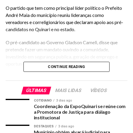
O partido que tem como principal líder político o Prefeito
André Maia do município reuniu lideranças como
vereadores e correligionários que declaram apoio aos pré-
candidatos no Quinari e no estado.
O pré-candidato ao Governo Gladson Cameli, disse que
pretende fazer um mandato ouvindo a comunidade,
investindo em segurança publica, geração de emprego e
oportunidade para os jovens.
CONTINUE READING
Jairo Carvalho anunciou que pretende continuar com o
mandato atuante, visitando as cidades, levando aos
ÚLTIMAS
MAIS LIDAS
VÍDEOS
problemas para tribuna da Assembleia Legislativa, dentre
outros.
COTIDIANO
3 dias ago
Coordenação da ExpoQuinari se reúne com
Do Portal Quinari
a Promotora de Justiça para diálago
institucional
DESTAQUES
3 dias ago
Município obtém alvará judicial para
RELATED TOPICS: