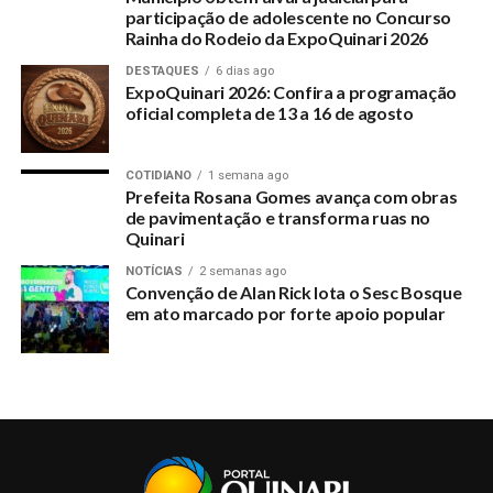
PSD-LANCA-PRE-CANDIDATURA-DO-DEPUTADO-ESTADUAL-
participação de adolescente no Concurso
JAIRO-CARVALHO-NO-QUINARI
Rainha do Rodeio da ExpoQuinari 2026
UP NEXT
DESTAQUES
6 dias ago
Câmara divulga texto no qual explica o papel dos
ExpoQuinari 2026: Confira a programação
vereadores
oficial completa de 13 a 16 de agosto
DON'T MISS
Kinari Esportes joga melhor, mas perde para o Veneza
COTIDIANO
1 semana ago
no Campeonato de Futsal Sub 17
Prefeita Rosana Gomes avança com obras
de pavimentação e transforma ruas no
Quinari
NOTÍCIAS
2 semanas ago
Convenção de Alan Rick lota o Sesc Bosque
em ato marcado por forte apoio popular