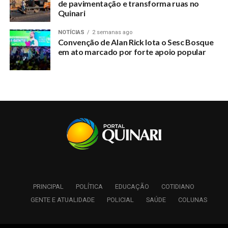
de pavimentação e transforma ruas no
Quinari
NOTÍCIAS
2 semanas ago
Convenção de Alan Rick lota o Sesc Bosque
em ato marcado por forte apoio popular
PRINCIPAL
POLÍTICA
EDUCAÇÃO
COTIDIANO
GENTE E ATUALIDADE
POLICIAL
SAÚDE
COLUNAS