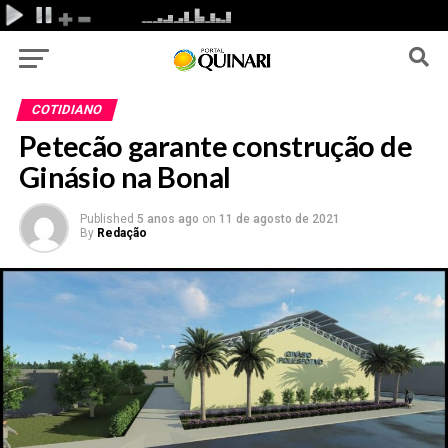
COTIDIANO
Petecão garante construção de
Ginásio na Bonal
Published
5 anos ago
on
11 de agosto de 2021
By
Redação