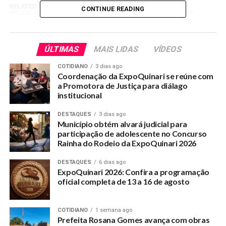
RELATED TOPICS:
CONTINUE READING
PETECAO-GARANTE-CONSTRUCAO-DE-GINASIO-NA-BONAL
UP NEXT
Justiça indefere pedido de recebimento de piso
ÚLTIMAS
MAIS LIDAS
VÍDEOS
nacional de professor do Quinari
COTIDIANO
3 dias ago
DON'T MISS
Coordenação da ExpoQuinari se reúne com
Município oferece oportunidade para cursos
a Promotora de Justiça para diálago
profissionalizantes pelo SENAC
institucional
DESTAQUES
3 dias ago
Município obtém alvará judicial para
participação de adolescente no Concurso
Rainha do Rodeio da ExpoQuinari 2026
DESTAQUES
6 dias ago
ExpoQuinari 2026: Confira a programação
oficial completa de 13 a 16 de agosto
COTIDIANO
1 semana ago
Prefeita Rosana Gomes avança com obras