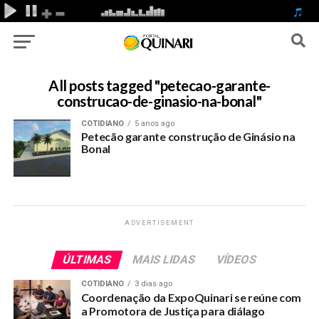
All posts tagged "petecao-garante-
construcao-de-ginasio-na-bonal"
COTIDIANO
5 anos ago
Petecão garante construção de Ginásio na
Bonal
ADVERTISEMENT
ÚLTIMAS
MAIS LIDAS
VÍDEOS
COTIDIANO
3 dias ago
Coordenação da ExpoQuinari se reúne com
a Promotora de Justiça para diálago