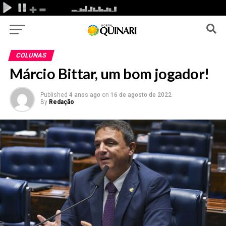
COLUNAS
Márcio Bittar, um bom jogador!
Published
4 anos ago
on
16 de agosto de 2022
By
Redação