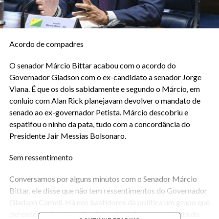
Acordo de compadres
O senador Márcio Bittar acabou com o acordo do
Governador Gladson com o ex-candidato a senador Jorge
Viana. É que os dois sabidamente e segundo o Márcio, em
conluio com Alan Rick planejavam devolver o mandato de
senado ao ex-governador Petista. Márcio descobriu e
espatifou o ninho da pata, tudo com a concordância do
Presidente Jair Messias Bolsonaro.
Sem ressentimento
Conversamos por alguns minutos com o Senador Márcio
Bittar, ele disse que não tem ressentimentos do Governador
Gladson Cameli. Há nos bastidores da política um grupo que
defende a unidade de Gladson e Márcio para a disputa do