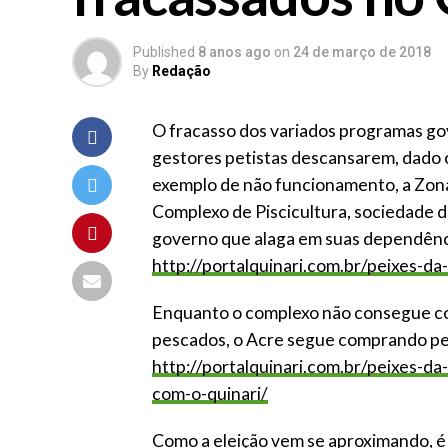
Published
8 anos ago
on
24 de março de 2018
By
Redação
O fracasso dos variados programas go
gestores petistas descansarem, dado o
exemplo de não funcionamento, a Zon
Complexo de Piscicultura, sociedade d
governo que alaga em suas dependências
http://portalquinari.com.br/peixes-d
Enquanto o complexo não consegue com
pescados, o Acre segue comprando peix
http://portalquinari.com.br/peixes-d
com-o-quinari/
Como a eleição vem se aproximando, é 