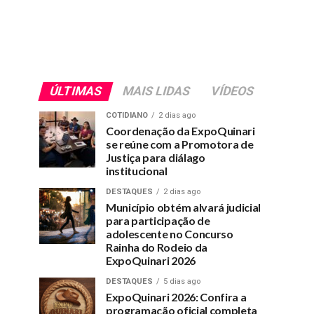
ÚLTIMAS
MAIS LIDAS
VÍDEOS
COTIDIANO
2 dias ago
Coordenação da ExpoQuinari
se reúne com a Promotora de
Justiça para diálago
institucional
DESTAQUES
2 dias ago
Município obtém alvará judicial
para participação de
adolescente no Concurso
Rainha do Rodeio da
ExpoQuinari 2026
DESTAQUES
5 dias ago
ExpoQuinari 2026: Confira a
programação oficial completa