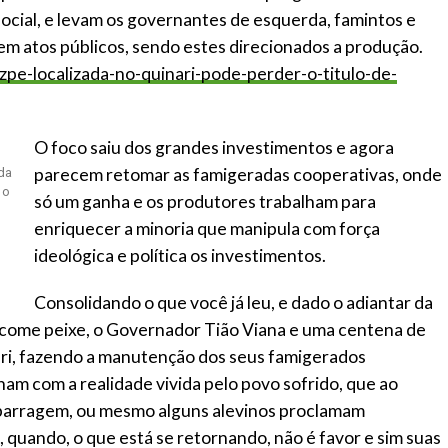
ocial, e levam os governantes de esquerda, famintos e
rem atos públicos, sendo estes direcionados a produção.
/zpe-localizada-no-quinari-pode-perder-o-titulo-de-
O foco saiu dos grandes investimentos e agora
parecem retomar as famigeradas cooperativas, onde
 da
 o
só um ganha e os produtores trabalham para
enriquecer a minoria que manipula com força
ideológica e política os investimentos.
Consolidando o que você já leu, e dado o adiantar da
come peixe, o Governador Tião Viana e uma centena de
ari, fazendo a manutenção dos seus famigerados
m com a realidade vivida pelo povo sofrido, que ao
barragem, ou mesmo alguns alevinos proclamam
quando, o que está se retornando, não é favor e sim suas