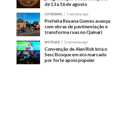
de 13 a 16 de agosto
COTIDIANO
1 semana ago
Prefeita Rosana Gomes avança
com obras de pavimentação e
transforma ruas no Quinari
NOTÍCIAS
2 semanas ago
Convenção de Alan Rick lota o
Sesc Bosque em ato marcado
por forte apoio popular