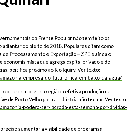
vernamentais da Frente Popular não tem feito os
 adiantar do pleito de 2018. Populares citam como
a de Processamento e Exportação – ZPE e ainda o
e economia mista que agrega capital privado e do
, pois fica próximo ao Rio Iquiry. Ver texto:
a-amazonia-empresa-do-futuro-fica-em-baixo-da-agua/
 os produtores da região a efetiva produção de
e de Porto Velho para a indústria não fechar. Ver texto:
a-amazonia-podera-ser-lacrada-esta-semana-por-dividas-
preciso aumentar a visibilidade de programas