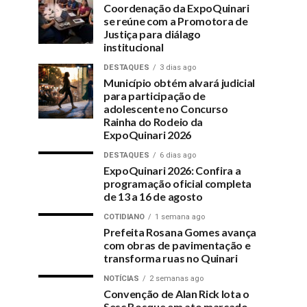
Coordenação da ExpoQuinari
se reúne com a Promotora de
Justiça para diálago
institucional
DESTAQUES
3 dias ago
Município obtém alvará judicial
para participação de
adolescente no Concurso
Rainha do Rodeio da
ExpoQuinari 2026
DESTAQUES
6 dias ago
ExpoQuinari 2026: Confira a
programação oficial completa
de 13 a 16 de agosto
COTIDIANO
1 semana ago
Prefeita Rosana Gomes avança
com obras de pavimentação e
transforma ruas no Quinari
NOTÍCIAS
2 semanas ago
Convenção de Alan Rick lota o
Sesc Bosque em ato marcado