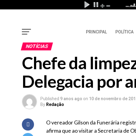
PRINCIPAL
POLÍTICA
NOTÍCIAS
Chefe da limpe
Delegacia por 
Published
9 anos ago
on
10 de novembro de 201
By
Redação
O vereador Gilson da Funerária registr
afirma que ao visitar a Secretaria de 