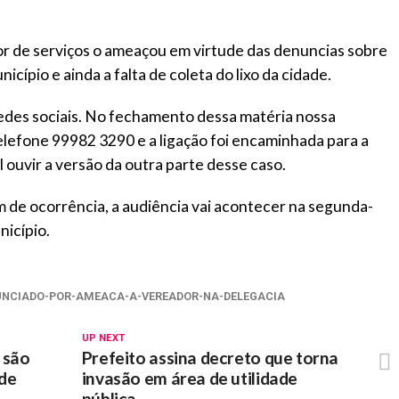
or de serviços o ameaçou em virtude das denuncias sobre
cípio e ainda a falta de coleta do lixo da cidade.
redes sociais. No fechamento dessa matéria nossa
lefone 99982 3290 e a ligação foi encaminhada para a
ouvir a versão da outra parte desse caso.
 de ocorrência, a audiência vai acontecer na segunda-
nicípio.
UNCIADO-POR-AMEACA-A-VEREADOR-NA-DELEGACIA
UP NEXT
 são
Prefeito assina decreto que torna
de
invasão em área de utilidade
pública