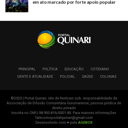
em ato marcado por forte apoio popular
PRINCIPAL
POLÍTICA
EDUCAÇÃO
COTIDIANO
GENTE E ATUALIDADE
POLICIAL
SAÚDE
COLUNAS
©2023 | Portal Quinari, site de Notícias sob. responsabilidade da
Associação de Difusão Comunitária Guiomarense, pessoa jurídica de
direito privado
Inscrita no CNPJ 08.900.816/0001-83. Para maiores informações
falecomoportalquinari@gmail.com
Desenvolvido com ♥ pela
AGEBOX