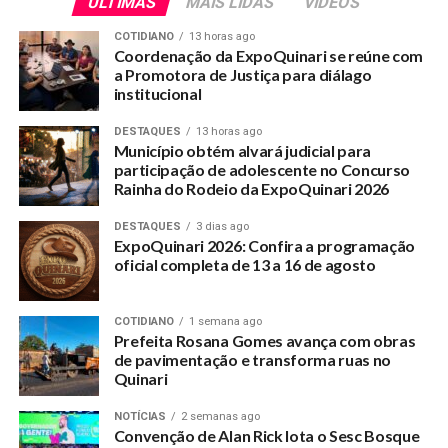
ÚLTIMAS
MAIS LIDAS
VÍDEOS
COTIDIANO
13 horas ago
Coordenação da ExpoQuinari se reúne com
a Promotora de Justiça para diálago
institucional
DESTAQUES
13 horas ago
Município obtém alvará judicial para
participação de adolescente no Concurso
Rainha do Rodeio da ExpoQuinari 2026
DESTAQUES
3 dias ago
ExpoQuinari 2026: Confira a programação
oficial completa de 13 a 16 de agosto
COTIDIANO
1 semana ago
Prefeita Rosana Gomes avança com obras
de pavimentação e transforma ruas no
Quinari
NOTÍCIAS
2 semanas ago
Convenção de Alan Rick lota o Sesc Bosque