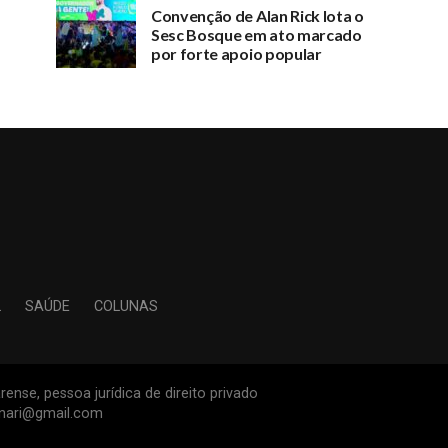
Convenção de Alan Rick lota o
Sesc Bosque em ato marcado
por forte apoio popular
L
SAÚDE
COLUNAS
ense, pessoa jurídica de direito privado
inari@gmail.com