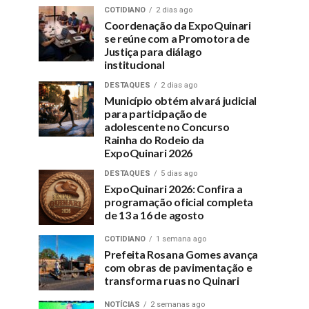
COTIDIANO
2 dias ago
Coordenação da ExpoQuinari
se reúne com a Promotora de
Justiça para diálago
institucional
DESTAQUES
2 dias ago
Município obtém alvará judicial
para participação de
adolescente no Concurso
Rainha do Rodeio da
ExpoQuinari 2026
DESTAQUES
5 dias ago
ExpoQuinari 2026: Confira a
programação oficial completa
de 13 a 16 de agosto
COTIDIANO
1 semana ago
Prefeita Rosana Gomes avança
com obras de pavimentação e
transforma ruas no Quinari
NOTÍCIAS
2 semanas ago