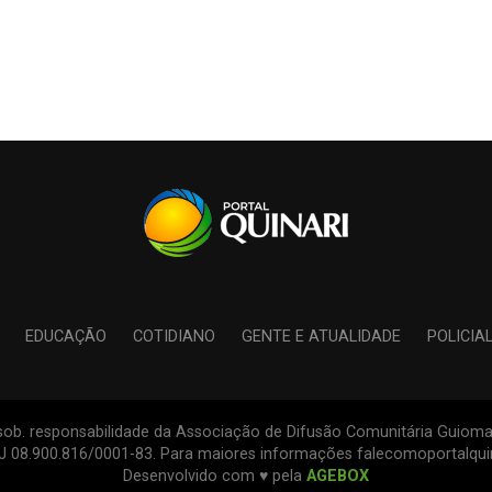
EDUCAÇÃO
COTIDIANO
GENTE E ATUALIDADE
POLICIA
s sob. responsabilidade da Associação de Difusão Comunitária Guiomar
PJ 08.900.816/0001-83. Para maiores informações falecomoportalqu
Desenvolvido com ♥ pela
AGEBOX