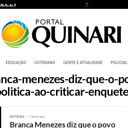
EDUCAÇÃO
COTIDIANO
GENTE E ATUALIDADE
POLICIAL
ranca-menezes-diz-que-o-
olitica-ao-criticar-enquet
NOTÍCIAS
7 anos ago
Branca Menezes diz que o povo