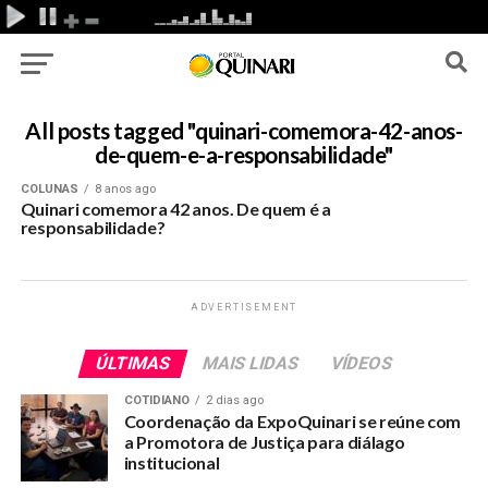
All posts tagged "quinari-comemora-42-anos-
de-quem-e-a-responsabilidade"
COLUNAS
8 anos ago
Quinari comemora 42 anos. De quem é a
responsabilidade?
ADVERTISEMENT
ÚLTIMAS
MAIS LIDAS
VÍDEOS
COTIDIANO
2 dias ago
Coordenação da ExpoQuinari se reúne com
a Promotora de Justiça para diálago
institucional