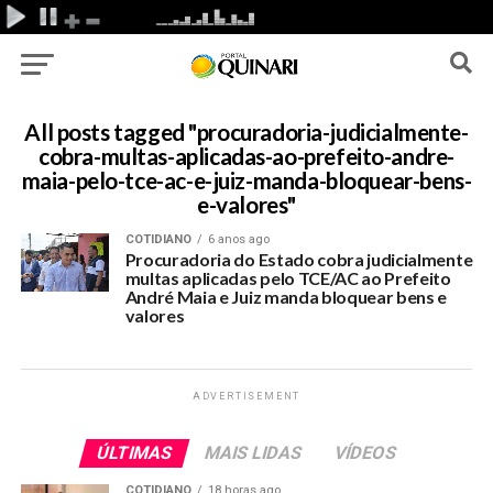
All posts tagged "procuradoria-judicialmente-
cobra-multas-aplicadas-ao-prefeito-andre-
maia-pelo-tce-ac-e-juiz-manda-bloquear-bens-
e-valores"
COTIDIANO
6 anos ago
Procuradoria do Estado cobra judicialmente
multas aplicadas pelo TCE/AC ao Prefeito
André Maia e Juiz manda bloquear bens e
valores
ADVERTISEMENT
ÚLTIMAS
MAIS LIDAS
VÍDEOS
COTIDIANO
18 horas ago