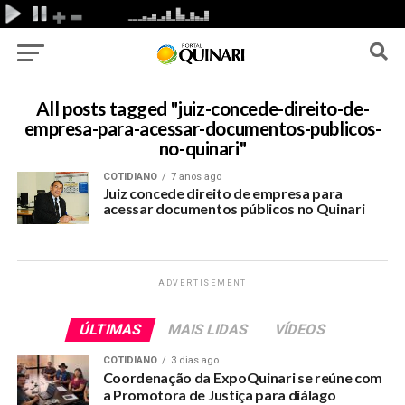
All posts tagged "juiz-concede-direito-de-
empresa-para-acessar-documentos-publicos-
no-quinari"
COTIDIANO
7 anos ago
Juiz concede direito de empresa para
acessar documentos públicos no Quinari
ADVERTISEMENT
ÚLTIMAS
MAIS LIDAS
VÍDEOS
COTIDIANO
3 dias ago
Coordenação da ExpoQuinari se reúne com
a Promotora de Justiça para diálago