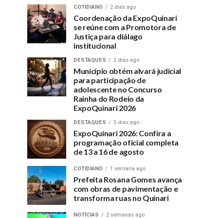
COTIDIANO
2 dias ago
Coordenação da ExpoQuinari
se reúne com a Promotora de
Justiça para diálago
institucional
DESTAQUES
2 dias ago
Município obtém alvará judicial
para participação de
adolescente no Concurso
Rainha do Rodeio da
ExpoQuinari 2026
DESTAQUES
5 dias ago
ExpoQuinari 2026: Confira a
programação oficial completa
de 13 a 16 de agosto
COTIDIANO
1 semana ago
Prefeita Rosana Gomes avança
com obras de pavimentação e
transforma ruas no Quinari
NOTÍCIAS
2 semanas ago