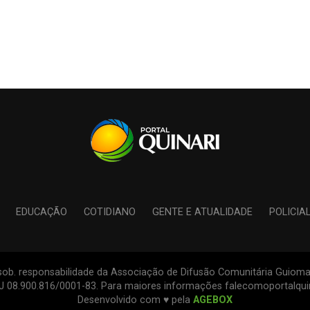
EDUCAÇÃO
COTIDIANO
GENTE E ATUALIDADE
POLICIA
s sob. responsabilidade da Associação de Difusão Comunitária Guiomar
PJ 08.900.816/0001-83. Para maiores informações falecomoportalqu
Desenvolvido com ♥ pela
AGEBOX