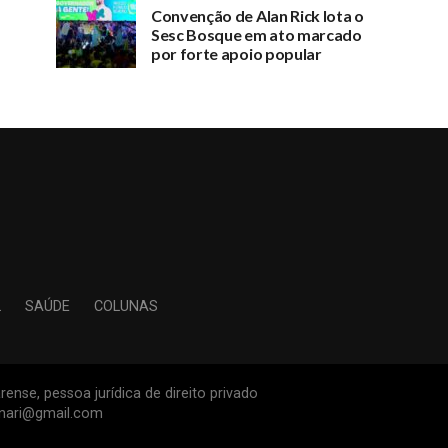
Convenção de Alan Rick lota o
Sesc Bosque em ato marcado
por forte apoio popular
L
SAÚDE
COLUNAS
ense, pessoa jurídica de direito privado
inari@gmail.com