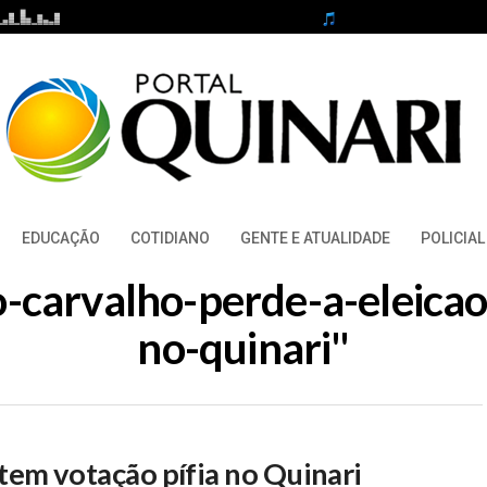
EDUCAÇÃO
COTIDIANO
GENTE E ATUALIDADE
POLICIAL
ro-carvalho-perde-a-eleica
no-quinari"
 tem votação pífia no Quinari