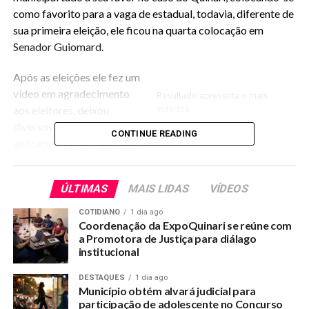
como favorito para a vaga de estadual, todavia, diferente de
sua primeira eleição, ele ficou na quarta colocação em
Senador Guiomard.
Após as eleições ele fez um
vídeo em agradecimento
Resultado apresenta o mais
aos eleitores, deixou
votados.
diversos grupos do
CONTINUE READING
aplicativo WhatsApp. Jairo
não disse se permanece na
política ou sairá de uma vez
ÚLTIMAS
MAIS LIDAS
VÍDEOS
Para a surpresa do grupo do Prefeito André Maia, o ex-
COTIDIANO
1 dia ago
secretário de Administração João Carvalho, irmão de Jairo
Coordenação da ExpoQuinari se reúne com
a Promotora de Justiça para diálago
Carvalho se declarou como pré-candidato a prefeitura do
institucional
Quinari.
DESTAQUES
1 dia ago
Internautas
Município obtém alvará judicial para
disseram
participação de adolescente no Concurso
Postagem do irmão do deputado.