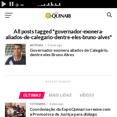
All posts tagged "governador-exonera-
aliados-de-calegario-dentre-eles-bruno-alves"
NOTÍCIAS
4 anos ago
Governador exonera aliados de Calegário,
dentre eles Bruno Alves
ADVERTISEMENT
ÚLTIMAS
MAIS LIDAS
VÍDEOS
COTIDIANO
4 dias ago
Coordenação da ExpoQuinari se reúne com
a Promotora de Justiça para diálago