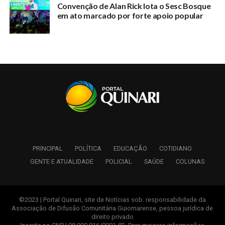
Convenção de Alan Rick lota o Sesc Bosque
em ato marcado por forte apoio popular
PRINCIPAL
POLÍTICA
EDUCAÇÃO
COTIDIANO
GENTE E ATUALIDADE
POLICIAL
SAÚDE
COLUNAS
©2023 | Portal Quinari, site de Notícias sob. responsabilidade da
Associação de Difusão Comunitária Guiomarense, pessoa jurídica de
direito privado