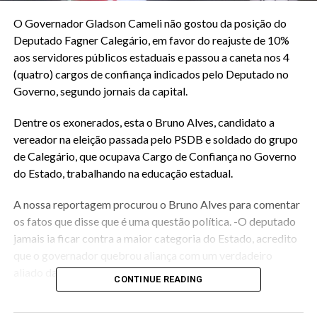
O Governador Gladson Cameli não gostou da posição do
Deputado Fagner Calegário, em favor do reajuste de 10%
aos servidores públicos estaduais e passou a caneta nos 4
(quatro) cargos de confiança indicados pelo Deputado no
Governo, segundo jornais da capital.
Dentre os exonerados, esta o Bruno Alves, candidato a
vereador na eleição passada pelo PSDB e soldado do grupo
de Calegário, que ocupava Cargo de Confiança no Governo
do Estado, trabalhando na educação estadual.
A nossa reportagem procurou o Bruno Alves para comentar
os fatos que disse que é uma questão política. -O
deputado
jamais ia ficar contra a maior categoria do Estado, acredito
que o governador quebrou aliança com um verdadeiro
aliado da sua base.
CONTINUE READING