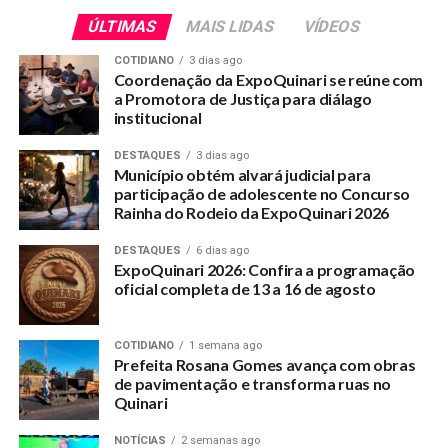
RELATED TOPICS:
GOVERNADOR-EXONERA-ALIADOS-DE-CALEGARIO-DENTRE-ELES-
ÚLTIMAS
MAIS LIDAS
VÍDEOS
BRUNO-ALVES
COTIDIANO
3 dias ago
UP NEXT
Coordenação da ExpoQuinari se reúne com
James Gomes se filia ao União Brasil e poderá
a Promotora de Justiça para diálago
concorrer uma vaga na Assembleia Legislativa
institucional
DON'T MISS
DESTAQUES
3 dias ago
Luiz Carlos fala em suspender greve, caso proposta
Município obtém alvará judicial para
seja aceita pela Prefeitura
participação de adolescente no Concurso
Rainha do Rodeio da ExpoQuinari 2026
DESTAQUES
6 dias ago
ExpoQuinari 2026: Confira a programação
oficial completa de 13 a 16 de agosto
COTIDIANO
1 semana ago
Prefeita Rosana Gomes avança com obras
de pavimentação e transforma ruas no
Quinari
NOTÍCIAS
2 semanas ago