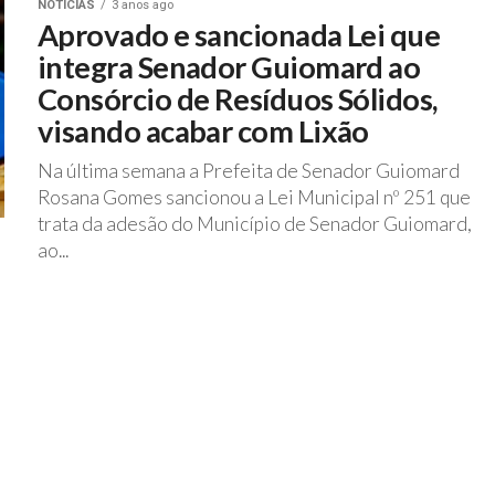
NOTÍCIAS
3 anos ago
Aprovado e sancionada Lei que
integra Senador Guiomard ao
Consórcio de Resíduos Sólidos,
visando acabar com Lixão
Na última semana a Prefeita de Senador Guiomard
Rosana Gomes sancionou a Lei Municipal nº 251 que
trata da adesão do Município de Senador Guiomard,
ao...