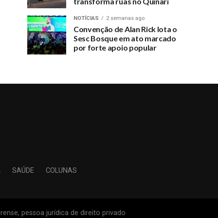
transforma ruas no Quinari
NOTÍCIAS
2 semanas ago
Convenção de Alan Rick lota o
Sesc Bosque em ato marcado
por forte apoio popular
L
SAÚDE
COLUNAS
ense, pessoa jurídica de direito privado