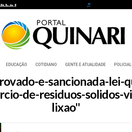
EDUCAÇÃO
COTIDIANO
GENTE E ATUALIDADE
POLICIAL
provado-e-sancionada-lei-
cio-de-residuos-solidos-
lixao"