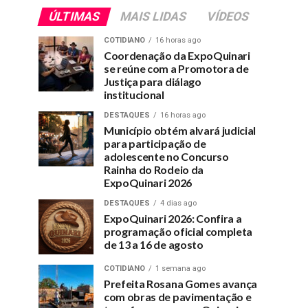
ÚLTIMAS
MAIS LIDAS
VÍDEOS
COTIDIANO
16 horas ago
Coordenação da ExpoQuinari
se reúne com a Promotora de
Justiça para diálago
institucional
DESTAQUES
16 horas ago
Município obtém alvará judicial
para participação de
adolescente no Concurso
Rainha do Rodeio da
ExpoQuinari 2026
DESTAQUES
4 dias ago
ExpoQuinari 2026: Confira a
programação oficial completa
de 13 a 16 de agosto
COTIDIANO
1 semana ago
Prefeita Rosana Gomes avança
com obras de pavimentação e