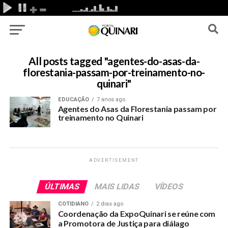
All posts tagged "agentes-do-asas-da-
florestania-passam-por-treinamento-no-
quinari"
EDUCAÇÃO
7 anos ago
Agentes do Asas da Florestania passam por
treinamento no Quinari
ADVERTISEMENT
ÚLTIMAS
MAIS LIDAS
VÍDEOS
COTIDIANO
2 dias ago
Coordenação da ExpoQuinari se reúne com
a Promotora de Justiça para diálago