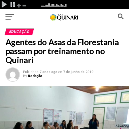
EDUCAÇÃO
Agentes do Asas da Florestania
passam por treinamento no
Quinari
Published
7 anos ago
on
7 de junho de 2019
By
Redação