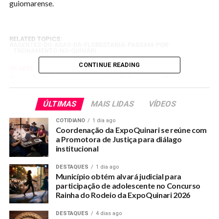
guiomarense.
RELATED TOPICS:
AGENTES-DO-ASAS-DA-FLORESTANIA-PASSAM-POR-
TREINAMENTO-NO-QUINARI
CONTINUE READING
UP NEXT
Pirão de Rã começa a ser atendido com melhoramento
de ramais
ÚLTIMAS
MAIS LIDAS
VÍDEOS
DON'T MISS
Gilson da Funerária assina cooperação com o estado
COTIDIANO
1 dia ago
para melhorias de ramais no Quinari
Coordenação da ExpoQuinari se reúne com
a Promotora de Justiça para diálago
institucional
DESTAQUES
1 dia ago
Município obtém alvará judicial para
participação de adolescente no Concurso
Rainha do Rodeio da ExpoQuinari 2026
DESTAQUES
4 dias ago