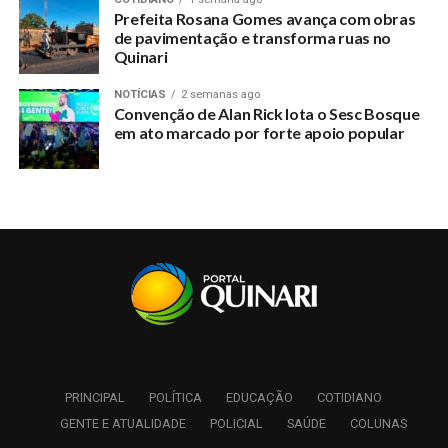
Prefeita Rosana Gomes avança com obras
de pavimentação e transforma ruas no
Quinari
NOTÍCIAS
2 semanas ago
Convenção de Alan Rick lota o Sesc Bosque
em ato marcado por forte apoio popular
PRINCIPAL
POLÍTICA
EDUCAÇÃO
COTIDIANO
GENTE E ATUALIDADE
POLICIAL
SAÚDE
COLUNAS