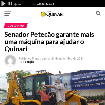
COTIDIANO
Senador Petecão garante mais
uma máquina para ajudar o
Quinari
Published
5 anos ago
on
21 de novembro de 2021
By
Redação