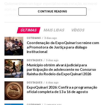
Guiomard tem um lugar especial no meu coração, eu morei
aqui, eu conheço essa terra. Estou muito feliz em poder
CONTINUE READING
contribuir com essa gente tão querida” finalizou.
Adaptado da SECOM/PMSG
ÚLTIMAS
MAIS LIDAS
VÍDEOS
COTIDIANO
3 dias ago
RELATED TOPICS:
Coordenação da ExpoQuinari se reúne com
a Promotora de Justiça para diálago
UP NEXT
institucional
Suplente de vereador busca mandato um ano após
reprocessamento das eleições
DESTAQUES
3 dias ago
Município obtém alvará judicial para
DON'T MISS
participação de adolescente no Concurso
Polícia deverá abrir investigações sobre fogo em
Rainha do Rodeio da ExpoQuinari 2026
ponte do Ramal Zé Vaqueiro
DESTAQUES
6 dias ago
ExpoQuinari 2026: Confira a programação
oficial completa de 13 a 16 de agosto
COTIDIANO
1 semana ago