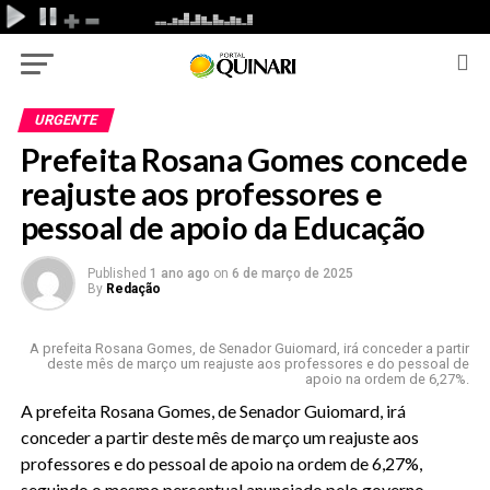
URGENTE
Prefeita Rosana Gomes concede
reajuste aos professores e
pessoal de apoio da Educação
Published
1 ano ago
on
6 de março de 2025
By
Redação
A prefeita Rosana Gomes, de Senador Guiomard, irá conceder a partir
deste mês de março um reajuste aos professores e do pessoal de
apoio na ordem de 6,27%.
A prefeita Rosana Gomes, de Senador Guiomard, irá
conceder a partir deste mês de março um reajuste aos
professores e do pessoal de apoio na ordem de 6,27%,
seguindo o mesmo percentual anunciado pelo governo