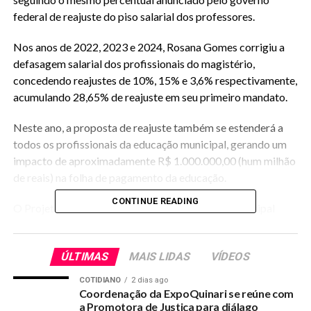
federal de reajuste do piso salarial dos professores.
Nos anos de 2022, 2023 e 2024, Rosana Gomes corrigiu a
defasagem salarial dos profissionais do magistério,
concedendo reajustes de 10%, 15% e 3,6% respectivamente,
acumulando 28,65% de reajuste em seu primeiro mandato.
Neste ano, a proposta de reajuste também se estenderá a
todos os profissionais da educação municipal, gerando um
impacto de aproximadamente R$ 1.000.000,00 (hum milhão
de reais) na folha de pagamento da educação.
CONTINUE READING
O Projeto de Lei será encaminhado à Câmara Municipal
para aprovação dos vereadores e sendo aprovado o
aumento será feito ainda na folha salarial do mês de março.
ÚLTIMAS
MAIS LIDAS
VÍDEOS
Rosana Gomes comunicou também que o ano letivo
COTIDIANO
2 dias ago
municipal inicia-se na próxima segunda-feira, 10 de março.
Coordenação da ExpoQuinari se reúne com
a Promotora de Justiça para diálago