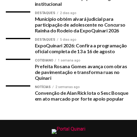
institucional
RELATED TOPICS:
DESTAQUES
2 dias ago
Município obtém alvará judicial para
UP NEXT
participação de adolescente no Concurso
Utilidade Pública
Rainha do Rodeio da ExpoQuinari 2026
DON'T MISS
DESTAQUES
5 dias ago
Governo zera tarifa de importação de 9 alimentos
ExpoQuinari 2026: Confira a programação
para reduzir preços
oficial completa de 13 a 16 de agosto
COTIDIANO
1 semana ago
Prefeita Rosana Gomes avança com obras
de pavimentação e transforma ruas no
Quinari
NOTÍCIAS
2 semanas ago
Convenção de Alan Rick lota o Sesc Bosque
em ato marcado por forte apoio popular