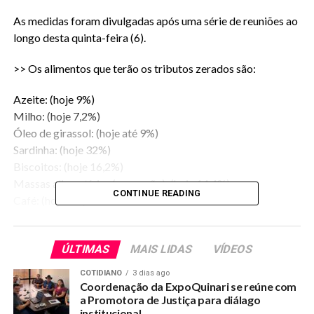
As medidas foram divulgadas após uma série de reuniões ao
longo desta quinta-feira (6).
>> Os alimentos que terão os tributos zerados são:
Azeite: (hoje 9%)
Milho: (hoje 7,2%)
Óleo de girassol: (hoje até 9%)
Sardinha: (hoje 32%)
Biscoitos: (hoje 16,2%)
Massas alimentícias (macarrão): (hoje 14,4%)
CONTINUE READING
Café: (hoje 9%)
Carnes: (hoje até 10,8%)
Açúcar: (hoje até 14%)
ÚLTIMAS
MAIS LIDAS
VÍDEOS
A cota de importação do óleo de palma, atualmente em 65
mil toneladas, subiu para 150 mil toneladas.
COTIDIANO
3 dias ago
Coordenação da ExpoQuinari se reúne com
Segundo Alckmin, a redução de tarifas entrará em vigor nos
a Promotora de Justiça para diálago
institucional