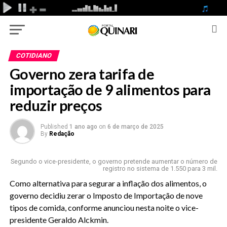
COTIDIANO
Governo zera tarifa de
importação de 9 alimentos para
reduzir preços
Published
1 ano ago
on
6 de março de 2025
By
Redação
Segundo o vice-presidente, o governo pretende aumentar o número de
registro no sistema de 1.550 para 3 mil.
Como alternativa para segurar a inflação dos alimentos, o
governo decidiu zerar o Imposto de Importação de nove
tipos de comida, conforme anunciou nesta noite o vice-
presidente Geraldo Alckmin.