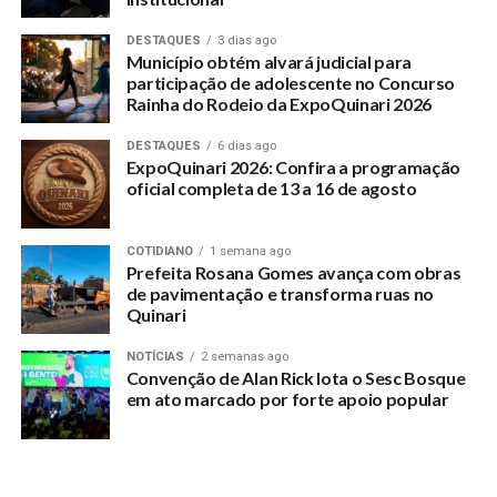
próximos dias após serem aprovadas pela Câmara de
Comércio Exterior (Camex).
DESTAQUES
3 dias ago
Município obtém alvará judicial para
“O governo está abrindo mão de imposto em favor da
participação de adolescente no Concurso
redução de preço”, declarou o vice-presidente.
Rainha do Rodeio da ExpoQuinari 2026
DESTAQUES
6 dias ago
As medidas foram anunciadas após uma reunião do
ExpoQuinari 2026: Confira a programação
presidente Luiz Inácio Lula da Silva e de Alckmin com
oficial completa de 13 a 16 de agosto
ministros e empresários, no Palácio do Planalto.
Para o vice-presidente, a medida não prejudicará os
COTIDIANO
1 semana ago
Prefeita Rosana Gomes avança com obras
produtores nacionais, apesar da concorrência com o
de pavimentação e transforma ruas no
alimento importado.
Quinari
“Nós entendemos que não [vai prejudicar o produtor
NOTÍCIAS
2 semanas ago
Convenção de Alan Rick lota o Sesc Bosque
brasileiro]. Você tem períodos de preços mais altos, mais
em ato marcado por forte apoio popular
baixos. Nós estamos em um período em que reduzir o
imposto ajuda a reduzir preços. Você está complementando.
Não vai prejudicar o produtor, mas beneficiar os
consumidores”, declarou.