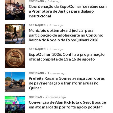
PROVIDENCIAR-ATERRAMENTO-DE-CRATERA
COTIDIANO
3 dias ago
Coordenação da ExpoQuinari se reúne com
UP NEXT
a Promotora de Justiça para diálago
Saúde municipal contribui com planejamento familiar
institucional
DON'T MISS
DESTAQUES
3 dias ago
Vereador acusado de se apropriar de bem público
Município obtém alvará judicial para
responderá por improbidade
participação de adolescente no Concurso
Rainha do Rodeio da ExpoQuinari 2026
DESTAQUES
6 dias ago
ExpoQuinari 2026: Confira a programação
oficial completa de 13 a 16 de agosto
COTIDIANO
1 semana ago
Prefeita Rosana Gomes avança com obras
de pavimentação e transforma ruas no
Quinari
NOTÍCIAS
2 semanas ago
Convenção de Alan Rick lota o Sesc Bosque
em ato marcado por forte apoio popular