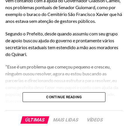
vem contando com a ajuda do Governador Gladson Cameli,
nos problemas pontuais de Senador Guiomard, como por
exemplo o buraco do Cemitério São Francisco Xavier que há
anos estava sem atenção de gestores públicos.
Segundo o Prefeito, desde quando assumiu com seu grupo
de apoio buscou ajuda do governo e prontamente vários
secretários estaduais tem estendido a mão aos moradores
do Quinari.
“Esse é um problema que começou pequeno e cresceu,
ninguém ousou resolver, agora eu estou buscando as
parcerias e direcionando nossa estrutura para resolver, eu
como prefeito devo fazer meu papel e conto com ajuda da
população”, explicou o Prefeito em agenda na localidade.
CONTINUE READING
#secompmsg
ÚLTIMAS
MAIS LIDAS
VÍDEOS
RELATED TOPICS:
PREFEITO-GILSON-E-GOVERNADOR-GLADSON-COMECAM-A-