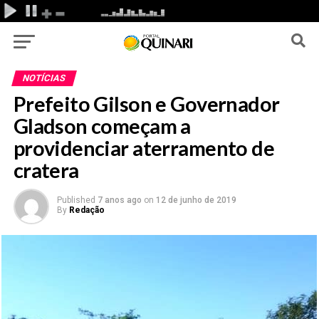
NOTÍCIAS
Prefeito Gilson e Governador
Gladson começam a
providenciar aterramento de
cratera
Published
7 anos ago
on
12 de junho de 2019
By
Redação