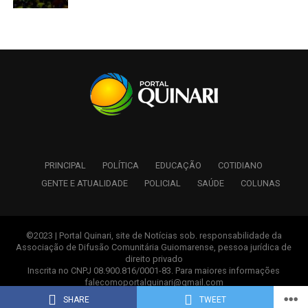
PRINCIPAL
POLÍTICA
EDUCAÇÃO
COTIDIANO
GENTE E ATUALIDADE
POLICIAL
SAÚDE
COLUNAS
©2023 | Portal Quinari, site de Notícias sob. responsabilidade da
Associação de Difusão Comunitária Guiomarense, pessoa jurídica de
direito privado
Inscrita no CNPJ 08.900.816/0001-83. Para maiores informações
falecomoportalquinari@gmail.com
Desenvolvido com ♥ pela
AGEBOX
SHARE
TWEET