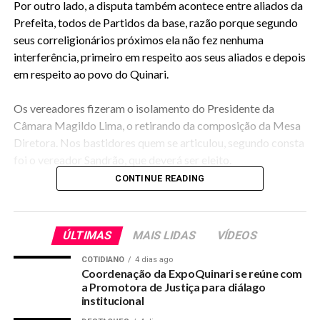
Por outro lado, a disputa também acontece entre aliados da
Prefeita, todos de Partidos da base, razão porque segundo
seus correligionários próximos ela não fez nenhuma
interferência, primeiro em respeito aos seus aliados e depois
em respeito ao povo do Quinari.
Os vereadores fizeram o isolamento do Presidente da
Câmara Magildo Lima, o retirando da composição da Mesa
Diretora. Nos bastidores quem se articulou, segundo consta
foi o vereador Sandrão, que deverá ser eleito.
CONTINUE READING
RELATED TOPICS:
ÚLTIMAS
MAIS LIDAS
VÍDEOS
UP NEXT
Projeto Seringal do Sesc encanta comunidade escolar
COTIDIANO
4 dias ago
do Quinari
Coordenação da ExpoQuinari se reúne com
a Promotora de Justiça para diálago
DON'T MISS
institucional
Apoiador de candidata do PRB do Quinari pode ter
recebido 60 mil do Fundo de Campanha