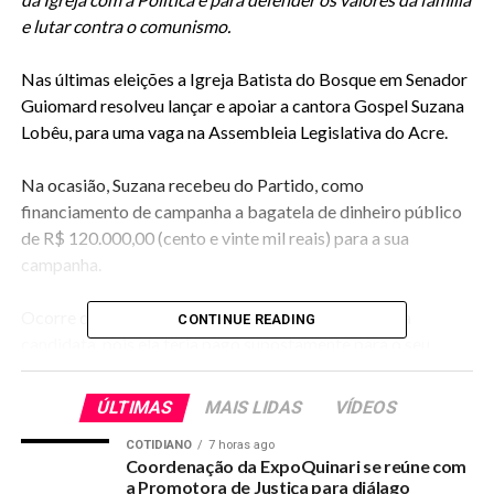
e lutar contra o comunismo.
Nas últimas eleições a Igreja Batista do Bosque em Senador
Guiomard resolveu lançar e apoiar a cantora Gospel Suzana
Lobêu, para uma vaga na Assembleia Legislativa do Acre.
Na ocasião, Suzana recebeu do Partido, como
financiamento de campanha a bagatela de dinheiro público
de R$ 120.000,00 (cento e vinte mil reais) para a sua
campanha.
Ocorre que algo curioso aconteceu na Campanha da
CONTINUE READING
candidata, pois ela teria pago supostamente para o seu
irmão de Igreja, CLEVIO JUNIOR BARBOSA DE OLIVEIRA,
metade do seu fundo de campanha, R$ 60.000,00 (sessenta
ÚLTIMAS
MAIS LIDAS
VÍDEOS
mil reais), sendo que demais valores foram rateados entre
COTIDIANO
7 horas ago
irmãos da Igreja Batista do Bosque do Quinari, inclusive o
Coordenação da ExpoQuinari se reúne com
Pastor Marlon, pelo que consta do sistema, recebeu R$
a Promotora de Justiça para diálago