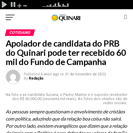
COTIDIANO
Apoiador de candidata do PRB
do Quinari pode ter recebido 60
mil do Fundo de Campanha
Published
4 anos ago
on
21 de novembro de 2022
By
Redação
Na foto a ex-candidata Suzana, o Pastor Marlon e o suposto recebedor
dos R$ 60.000,00 (sessenta mil reais). As fotos dos citados são de
redes sociais.
As pessoas sempre questionam o envolvimento de cristãos
com política, aduzindo que da relação boa coisa não sairá.
Por outro lado, existem evangélicos que dizem que a relação
da Igreja com a Política é para defender os valores da família