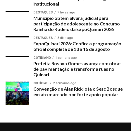
8.000,00 (oito mil reais) por serviços supostamente
institucional
prestados à campanha.
DESTAQUES
7 horas ago
Município obtém alvará judicial para
Suzana em todo o Acre obteve 163 votos. Se dividido o
participação de adolescente no Concurso
Rainha do Rodeio da ExpoQuinari 2026
valor do voto, para ela saiu no valor de R$ 736,19
(setecentos reais e dezenove centavos) cada um. Dentre os
DESTAQUES
3 dias ago
ExpoQuinari 2026: Confira a programação
beneficiários pelos pagamentos se encontram o Pastor da
oficial completa de 13 a 16 de agosto
Igreja Batista, Marlon Castro.
COTIDIANO
1 semana ago
Prefeita Rosana Gomes avança com obras
Os dados desta matéria, são do site DivulgaCand da Justiça
de pavimentação e transforma ruas no
Eleitoral, que reúne todas as informações contábeis e
Quinari
financeiras, em forma de controle pela sociedade.
NOTÍCIAS
2 semanas ago
Convenção de Alan Rick lota o Sesc Bosque
As Contas Eleitorais da candidata Suzana ainda não foram
em ato marcado por forte apoio popular
julgadas pelo TRE/AC que ainda conta com prazo para fazê-
lo. Uma investigação ou a correções poderão ser efetuadas,
pois a quantia supostamente paga a Clebio salta aos olhos
de qualquer trabalhador que rala um mês para ganhar o
salário mínimo.