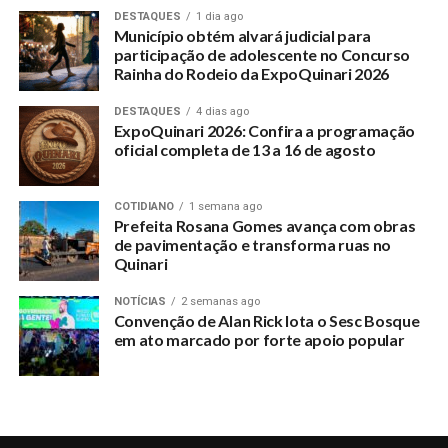
DESTAQUES
1 dia ago
entre crianças e adolescências.
Município obtém alvará judicial para
participação de adolescente no Concurso
A Secretária Márcia Silva enfatizou o planejamento do
Rainha do Rodeio da ExpoQuinari 2026
PROERD. “Temos uma agenda e material especifico onde o
cabo Souza Neto vai realizar esse trabalho em nossas
DESTAQUES
4 dias ago
ExpoQuinari 2026: Confira a programação
escolas, sempre trabalhando a prevenção, e educando para
oficial completa de 13 a 16 de agosto
danos futuros”, relatou a gestora.
O capitão Cristian da Polícia Militar do Acre também
COTIDIANO
1 semana ago
Prefeita Rosana Gomes avança com obras
enfatizou a parceria. “Já agradecemos essa parceria que
de pavimentação e transforma ruas no
com certeza, vai contribuir para redução de violência,
Quinari
conscientizar sobre as drogas e violência, para nós da
Polícia Militar é motivo de orgulho”, disse.
NOTÍCIAS
2 semanas ago
Convenção de Alan Rick lota o Sesc Bosque
em ato marcado por forte apoio popular
Da Redação do Portal Quinari com informações da SEMED
RELATED TOPICS: