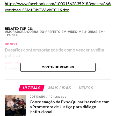
https://www.facebook.com/100015628359183/posts/86687
extid=eeuSSMfQbGWwbCO1&d=n
RELATED TOPICS:
MORADORA-COBRA-DO-PREFEITO-EM-VIDEO-MELHORIAS-EM-
PONTE
UP NEXT
Desafios contemporâneos de como vencer a velha
política
DON'T MISS
CONTINUE READING
Prefeito se vangloria para site da capital e diz que
“ninguém fez mais que minha gestão nos últimos 12
anos”
ÚLTIMAS
MAIS LIDAS
VÍDEOS
COTIDIANO
10 horas ago
Coordenação da ExpoQuinari se reúne com
a Promotora de Justiça para diálago
institucional