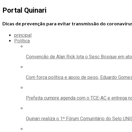
Portal Quinari
Dicas de prevenção para evitar transmissão do coronavíru
principal
Política
Convenção de Alan Rick lota o Sesc Bosque em ato
Com força política e apoio de peso, Eduardo Gomes
Prefeita cumpre agenda com o TCE-AC e entrega no
Quinari realiza o 1º Fórum Comunitário do Selo UN