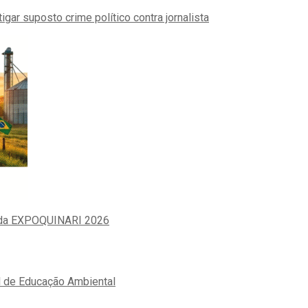
igar suposto crime político contra jornalista
da da EXPOQUINARI 2026
l de Educação Ambiental