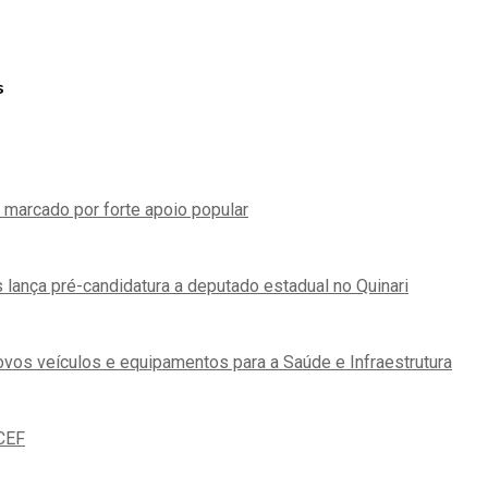
s
 marcado por forte apoio popular
 lança pré-candidatura a deputado estadual no Quinari
vos veículos e equipamentos para a Saúde e Infraestrutura
ICEF