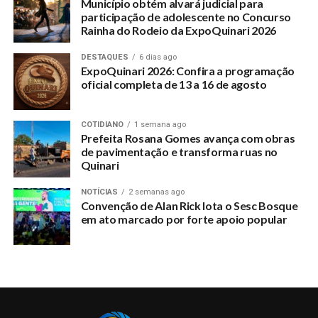
Município obtém alvará judicial para
projeto(s) apresentado(s), será feita a destinação do
prestados aos munícipes
participação de adolescente no Concurso
numerário respectivo, atendendo a uma ordem de
Rainha do Rodeio da ExpoQuinari 2026
prioridade previamente estabelecida pelo Juízo a partir do
DESTAQUES
6 dias ago
valor de cada projeto apresentado, partindo-se do de maior
ExpoQuinari 2026: Confira a programação
para o de menor valor.
oficial completa de 13 a 16 de agosto
Finalizado o projeto, a entidade beneficiária deverá prestar
COTIDIANO
1 semana ago
contas da verba recebida, no prazo de 30 (trinta) dias,
Prefeita Rosana Gomes avança com obras
enviando à VEPMA relatório que deverá conter vários
de pavimentação e transforma ruas no
requisitos que podem ser encontrados no edital.
Quinari
NOTÍCIAS
2 semanas ago
Convenção de Alan Rick lota o Sesc Bosque
em ato marcado por forte apoio popular