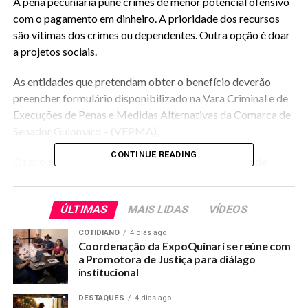
A pena pecuniária pune crimes de menor potencial ofensivo
com o pagamento em dinheiro. A prioridade dos recursos
são vítimas dos crimes ou dependentes. Outra opção é doar
a projetos sociais.
As entidades que pretendam obter o benefício deverão
preencher formulário disponibilizado na Vara Criminal e de
Execuções de Penas e Medidas Alternativas da Comarca de
Senador Guiomard – (VEPMA).
CONTINUE READING
Os projetos serão recebidos na VEPMA, até o dia 7 de
dezembro de 2017, da 09h às 18h.
RELATED TOPICS:
Será admitida a possibilidade de cadastro de entidades
ÚLTIMAS
MAIS LIDAS
VÍDEOS
COMARCA-ABRE-EDITAL-PARA-CADASTRAMENTO-DE-
PROPOSTAS-PARA-BENEFICIOS-DE-PENAS
localizadas em outros municípios sede ou de outras
COTIDIANO
4 dias ago
Comarcas, caso não haja projeto viável a ser implementado
UP NEXT
Coordenação da ExpoQuinari se reúne com
Base aliada tranca a pauta da Câmara Municipal e ainda
na Comarca de Senador Guiomard.
a Promotora de Justiça para diálago
não votou o orçamento
institucional
De acordo com o edital, a partir do momento em que houver
DON'T MISS
DESTAQUES
4 dias ago
a disponibilidade de recursos suficientes para atender ao(s)
Hospital Ary Rodrigues comemora 35 anos de serviços