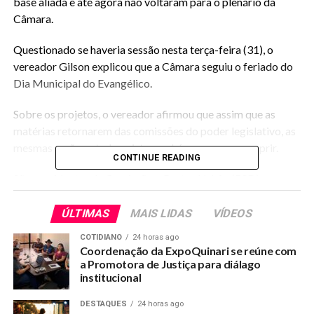
base aliada e até agora não voltaram para o plenário da
Câmara.
Questionado se haveria sessão nesta terça-feira (31), o
vereador Gilson explicou que a Câmara seguiu o feriado do
Dia Municipal do Evangélico.
Sobre os projetos, o vereador afirmou que assim que as
matérias retornarem das comissões do poder legislativo, as
mesmas serão votadas, visto que há prazo para cumprir.
CONTINUE READING
São presidentes de Comissão o Pastor Uchôa (PSD) e
James Queiroz (PR), para os projetos voltaram para o
plenário, é necessário o parecer das comissões. A mesa disse
ÚLTIMAS
MAIS LIDAS
VÍDEOS
que ainda não recebeu os projetos e que votará as matérias
COTIDIANO
24 horas ago
pela ordem de entrada nas comissões.
Coordenação da ExpoQuinari se reúne com
a Promotora de Justiça para diálago
Nos bastidores sabe-se, que o objetivo de alguns
institucional
vereadores da base aliada é barganharem espaços e
DESTAQUES
24 horas ago
dividendos de poder com o prefeito André Maia (PSD). O