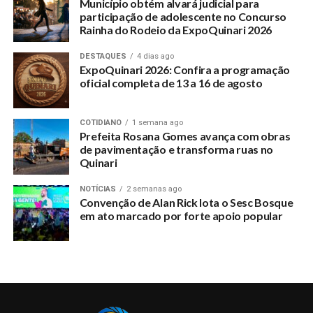
Município obtém alvará judicial para
prefeito André Maia ao ser procurado disse não ter
participação de adolescente no Concurso
conhecimento da situação.
Rainha do Rodeio da ExpoQuinari 2026
DESTAQUES
4 dias ago
ExpoQuinari 2026: Confira a programação
RELATED TOPICS:
oficial completa de 13 a 16 de agosto
BASE-ALIADA-TRANCA-A-PAUTA-DA-CAMARA-MUNICIPAL-E-
AINDA-NAO-VOTOU-O-ORCAMENTO
COTIDIANO
1 semana ago
UP NEXT
Prefeita Rosana Gomes avança com obras
Justiça nega recurso impetrado pela ex-secretária de
de pavimentação e transforma ruas no
saúde Dinha Carvalho
Quinari
DON'T MISS
Comarca abre edital para cadastramento de
NOTÍCIAS
2 semanas ago
Convenção de Alan Rick lota o Sesc Bosque
propostas para benefícios de penas
em ato marcado por forte apoio popular