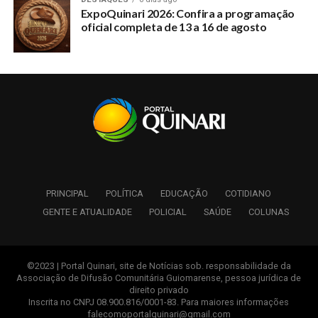
ExpoQuinari 2026: Confira a programação
oficial completa de 13 a 16 de agosto
PRINCIPAL
POLÍTICA
EDUCAÇÃO
COTIDIANO
GENTE E ATUALIDADE
POLICIAL
SAÚDE
COLUNAS
©2023 | Portal Quinari, site de Notícias sob. responsabilidade da
Associação de Difusão Comunitária Guiomarense, pessoa jurídica de
direito privado
Inscrita no CNPJ 08.900.816/0001-83. Para maiores informações
falecomoportalquinari@gmail.com