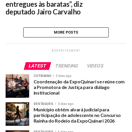
entregues às baratas”, diz
deputado Jairo Carvalho
MORE POSTS
ADVERTISEMENT
LATEST
TRENDING
VIDEOS
COTIDIANO
3 dias ago
Coordenação da ExpoQuinari se reúne com
a Promotora de Justiça para diálago
institucional
DESTAQUES
3 dias ago
Município obtém alvará judicial para
participação de adolescente no Concurso
Rainha do Rodeio da ExpoQuinari 2026
DESTAQUES
6 dias ago