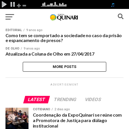
EDITORIAL
9 anos ago
Como tem se comportado a sociedade no caso da prisão
e espancamento de presos?
DE OLHO
9 anos ago
Atualizada a Coluna de Olho em 27/04/2017
MORE POSTS
ADVERTISEMENT
LATEST
TRENDING
VIDEOS
COTIDIANO
2 dias ago
Coordenação da ExpoQuinari se reúne com
a Promotora de Justiça para diálago
institucional